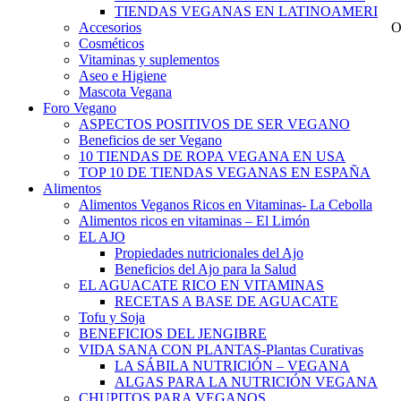
TIENDAS VEGANAS EN LATINOAMERICA
Accesorios
O
Cosméticos
Vitaminas y suplementos
Aseo e Higiene
Mascota Vegana
Foro Vegano
ASPECTOS POSITIVOS DE SER VEGANO
Beneficios de ser Vegano
10 TIENDAS DE ROPA VEGANA EN USA
TOP 10 DE TIENDAS VEGANAS EN ESPAÑA
Alimentos
Alimentos Veganos Ricos en Vitaminas- La Cebolla
Alimentos ricos en vitaminas – El Limón
EL AJO
Propiedades nutricionales del Ajo
Beneficios del Ajo para la Salud
EL AGUACATE RICO EN VITAMINAS
RECETAS A BASE DE AGUACATE
Tofu y Soja
BENEFICIOS DEL JENGIBRE
VIDA SANA CON PLANTAS-Plantas Curativas
LA SÁBILA NUTRICIÓN – VEGANA
ALGAS PARA LA NUTRICIÓN VEGANA
CHUPITOS PARA VEGANOS