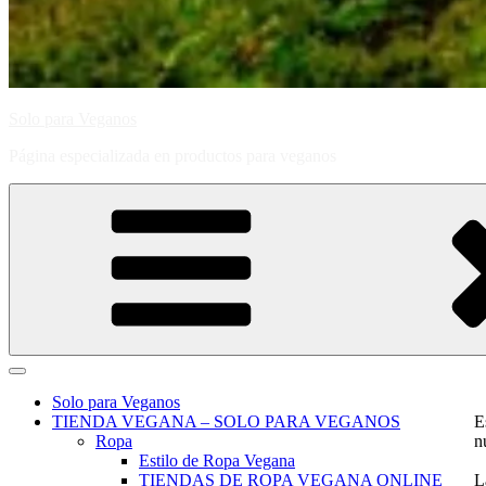
Solo para Veganos
Página especializada en productos para veganos
Solo para Veganos
TIENDA VEGANA – SOLO PARA VEGANOS
E
Ropa
n
Estilo de Ropa Vegana
TIENDAS DE ROPA VEGANA ONLINE
L