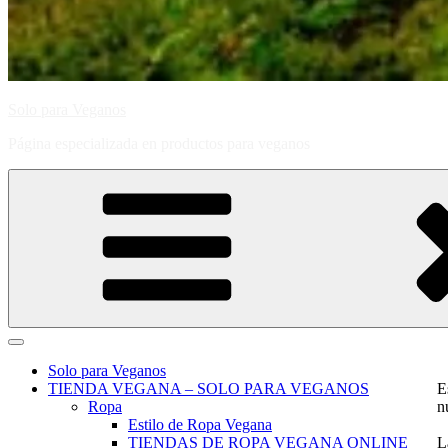
Solo para Veganos
Página especializada en productos para veganos
Solo para Veganos
TIENDA VEGANA – SOLO PARA VEGANOS
E
Ropa
n
Estilo de Ropa Vegana
TIENDAS DE ROPA VEGANA ONLINE
L