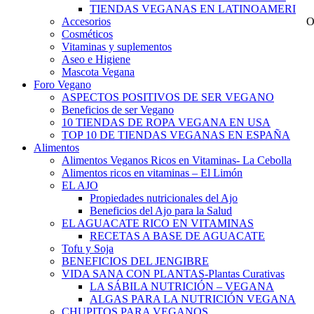
TIENDAS VEGANAS EN LATINOAMERICA
Accesorios
O
Cosméticos
Vitaminas y suplementos
Aseo e Higiene
Mascota Vegana
Foro Vegano
ASPECTOS POSITIVOS DE SER VEGANO
Beneficios de ser Vegano
10 TIENDAS DE ROPA VEGANA EN USA
TOP 10 DE TIENDAS VEGANAS EN ESPAÑA
Alimentos
Alimentos Veganos Ricos en Vitaminas- La Cebolla
Alimentos ricos en vitaminas – El Limón
EL AJO
Propiedades nutricionales del Ajo
Beneficios del Ajo para la Salud
EL AGUACATE RICO EN VITAMINAS
RECETAS A BASE DE AGUACATE
Tofu y Soja
BENEFICIOS DEL JENGIBRE
VIDA SANA CON PLANTAS-Plantas Curativas
LA SÁBILA NUTRICIÓN – VEGANA
ALGAS PARA LA NUTRICIÓN VEGANA
CHUPITOS PARA VEGANOS