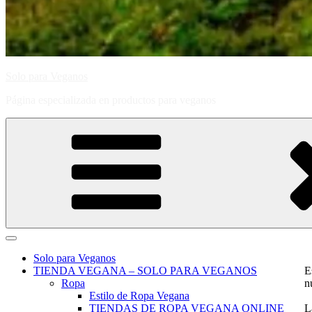
Solo para Veganos
Página especializada en productos para veganos
Solo para Veganos
TIENDA VEGANA – SOLO PARA VEGANOS
E
Ropa
n
Estilo de Ropa Vegana
TIENDAS DE ROPA VEGANA ONLINE
L